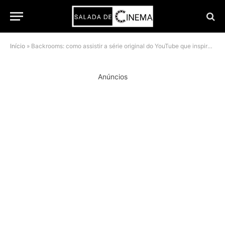
Início
»
Backrooms: como assistir a série original do YouTube que inspirou o filme de horror da A24
Anúncios