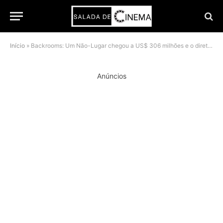
Início
»
Backrooms: Um Não-Lugar chegou a US$ 306 milhões e o diretor tem apenas 20 anos
Anúncios