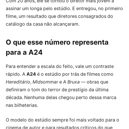
Com 20 anos, ele se tornou o diretor mais jovem a
assinar um longa pelo estúdio. E entregou, no primeiro
filme, um resultado que diretores consagrados do
catálogo da casa não alcançaram.
O que esse número representa
para a A24
Para entender a escala do feito, vale um contraste
rápido. A
A24
é o estúdio por trás de filmes como
Hereditário
,
Midsommar
e
A Bruxa
— obras que
definiram o tom do terror de prestígio da última
década. Nenhuma delas chegou perto dessa marca
nas bilheterias.
O modelo do estúdio sempre foi mais voltado para o
cinema de autor e para resultados críticos do que