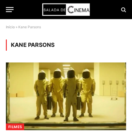
Início
»
Kane Parsons
KANE PARSONS
FILMES