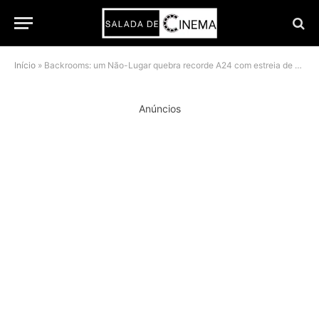
Início
»
Backrooms: um Não-Lugar quebra recorde A24 com estreia de 81 milhões nos EUA
Anúncios