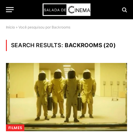
Início
»
Você pesquisou por Backrooms
SEARCH RESULTS:
BACKROOMS (20)
FILMES