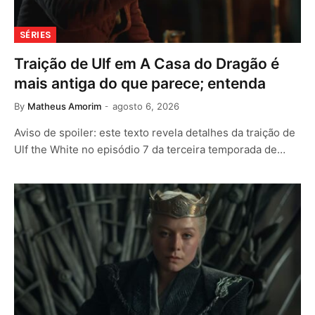
SÉRIES
Traição de Ulf em A Casa do Dragão é
mais antiga do que parece; entenda
By
Matheus Amorim
agosto 6, 2026
Aviso de spoiler: este texto revela detalhes da traição de
Ulf the White no episódio 7 da terceira temporada de…