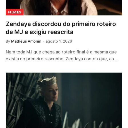
FILMES
Zendaya discordou do primeiro roteiro
de MJ e exigiu reescrita
By
Matheus Amorim
agosto 1, 2026
Nem toda MJ que chega ao roteiro final é a mesma que
existia no primeiro rascunho. Zendaya contou que, ao…