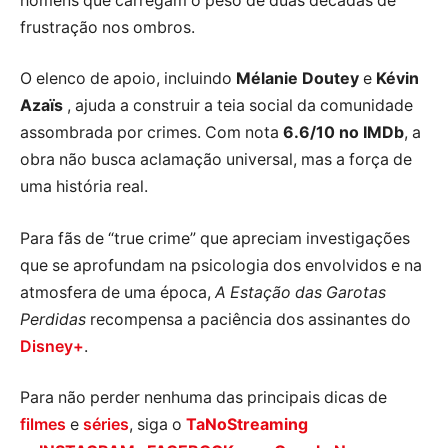
homens que carregam o peso de duas décadas de
frustração nos ombros.
O elenco de apoio, incluindo
Mélanie Doutey
e
Kévin
Azaïs
, ajuda a construir a teia social da comunidade
assombrada por crimes. Com nota
6.6/10 no IMDb
, a
obra não busca aclamação universal, mas a força de
uma história real.
Para fãs de “true crime” que apreciam investigações
que se aprofundam na psicologia dos envolvidos e na
atmosfera de uma época,
A Estação das Garotas
Perdidas
recompensa a paciência dos assinantes do
Disney+
.
Para não perder nenhuma das principais dicas de
filmes
e
séries
, siga o
TaNoStreaming