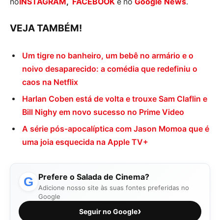
no
INSTAGRAM
,
FACEBOOK
e no
Google News
.
VEJA TAMBÉM!
Um tigre no banheiro, um bebê no armário e o
noivo desaparecido: a comédia que redefiniu o
caos na Netflix
Harlan Coben está de volta e trouxe Sam Claflin e
Bill Nighy em novo sucesso no Prime Video
A série pós-apocalíptica com Jason Momoa que é
uma joia esquecida na Apple TV+
Prefere o Salada de Cinema?
G
Adicione nosso site às suas fontes preferidas no
Google
›
Seguir no Google