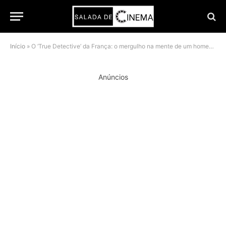
Início
»
O ‘True Detective’ da França: o mergulho na mente de um homem consumido por um caso
Anúncios