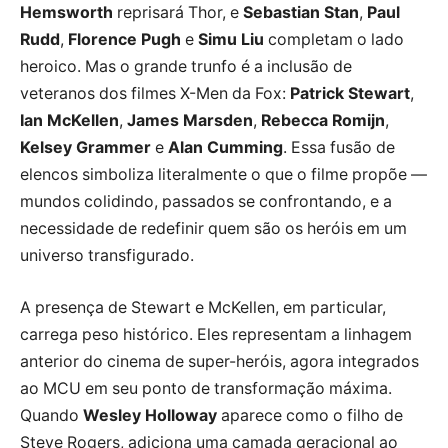
Hemsworth
reprisará Thor, e
Sebastian Stan
,
Paul
Rudd
,
Florence Pugh
e
Simu Liu
completam o lado
heroico. Mas o grande trunfo é a inclusão de
veteranos dos filmes X-Men da Fox:
Patrick Stewart
,
Ian McKellen
,
James Marsden
,
Rebecca Romijn
,
Kelsey Grammer
e
Alan Cumming
. Essa fusão de
elencos simboliza literalmente o que o filme propõe —
mundos colidindo, passados se confrontando, e a
necessidade de redefinir quem são os heróis em um
universo transfigurado.
A presença de Stewart e McKellen, em particular,
carrega peso histórico. Eles representam a linhagem
anterior do cinema de super-heróis, agora integrados
ao MCU em seu ponto de transformação máxima.
Quando
Wesley Holloway
aparece como o filho de
Steve Rogers, adiciona uma camada geracional ao