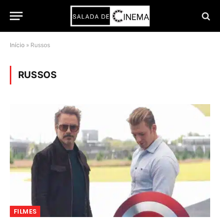
Início
»
Russos
RUSSOS
FILMES