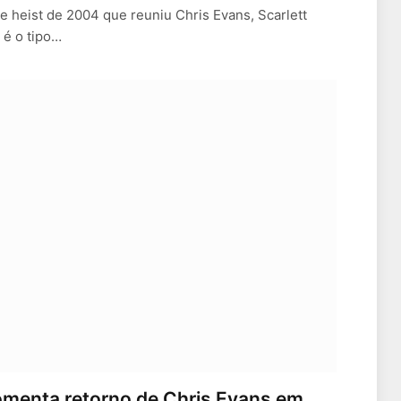
de heist de 2004 que reuniu Chris Evans, Scarlett
 é o tipo…
menta retorno de Chris Evans em