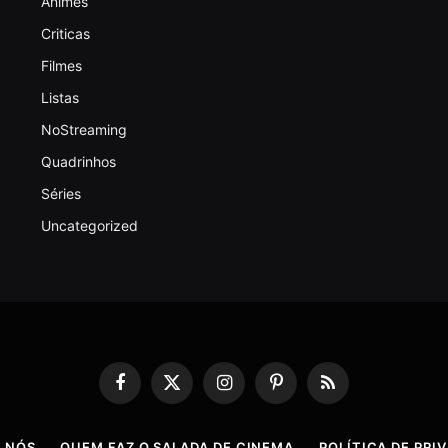
Animes
Criticas
Filmes
Listas
NoStreaming
Quadrinhos
Séries
Uncategorized
Facebook
X
Instagram
Pinterest
RSS
(Twitter)
 NÓS
QUEM FAZ O SALADA DE CINEMA
POLÍTICA DE PRI