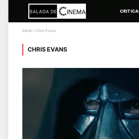
CRITICA
Início
»
Chris Evans
CHRIS EVANS