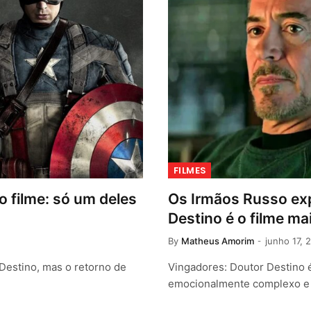
FILMES
 filme: só um deles
Os Irmãos Russo exp
Destino é o filme m
By
Matheus Amorim
junho 17, 
Destino, mas o retorno de
Vingadores: Doutor Destino 
emocionalmente complexo e 