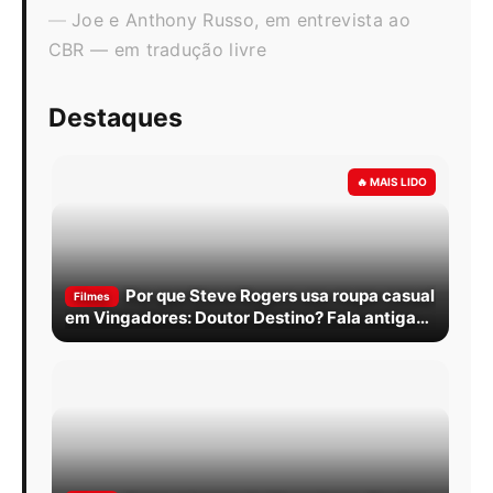
Joe e Anthony Russo, em entrevista ao
CBR — em tradução livre
Destaques
Por que Steve Rogers usa roupa casual
Filmes
em Vingadores: Doutor Destino? Fala antiga
do MCU explica