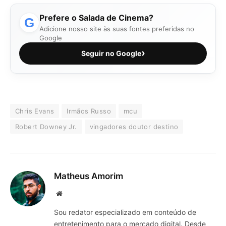
Prefere o Salada de Cinema?
G
Adicione nosso site às suas fontes preferidas no
Google
›
Seguir no Google
Chris Evans
Irmãos Russo
mcu
Robert Downey Jr.
vingadores doutor destino
Matheus Amorim
Website
Sou redator especializado em conteúdo de
entretenimento para o mercado digital. Desde