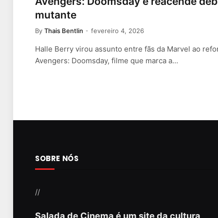
Avengers: Doomsday e reacende deb
mutante
By
Thais Bentlin
fevereiro 4, 2026
Halle Berry virou assunto entre fãs da Marvel ao ref
Avengers: Doomsday, filme que marca a…
SOBRE NÓS
//
Salada de Cinema é um site da cultura