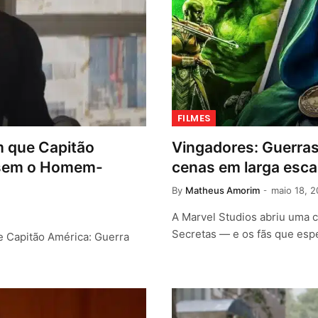
FILMES
m que Capitão
Vingadores: Guerras
l sem o Homem-
cenas em larga escal
By
Matheus Amorim
maio 18, 
A Marvel Studios abriu uma 
Secretas — e os fãs que es
e Capitão América: Guerra