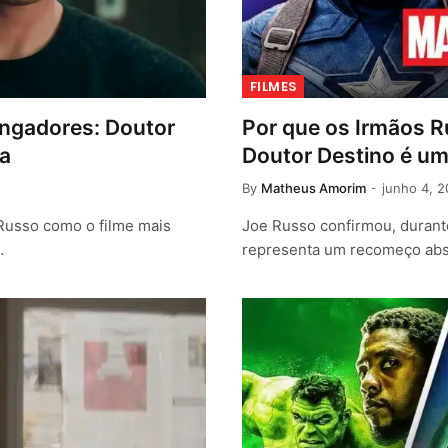
FILMES
ingadores: Doutor
Por que os Irmãos R
ga
Doutor Destino é u
By
Matheus Amorim
junho 4, 
 Russo como o filme mais
Joe Russo confirmou, duran
…
representa um recomeço ab