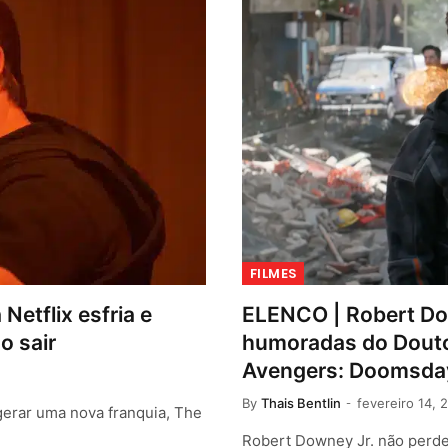
FILMES
etflix esfria e
ELENCO | Robert Do
o sair
humoradas do Douto
Avengers: Doomsda
By
Thais Bentlin
fevereiro 14, 
gerar uma nova franquia, The
Robert Downey Jr. não perd