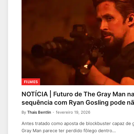
FILMES
NOTÍCIA | Futuro de The Gray Man na N
sequência com Ryan Gosling pode nã
By
Thais Bentlin
fevereiro 19, 2026
Antes tratado como aposta de blockbuster capaz de 
Gray Man parece ter perdido fôlego dentro…