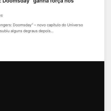
: Doomsday” ganha força nos
26
ngers: Doomsday” – novo capítulo do Universo
 subiu alguns degraus depois…