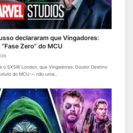
usso declararam que Vingadores:
m “Fase Zero” do MCU
2026
te o SXSW London, que Vingadores: Doutor Destino
soluto do MCU — não uma…