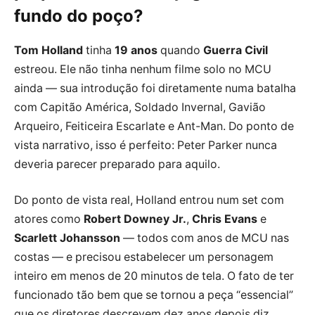
fundo do poço?
Tom Holland
tinha
19 anos
quando
Guerra Civil
estreou. Ele não tinha nenhum filme solo no MCU
ainda — sua introdução foi diretamente numa batalha
com Capitão América, Soldado Invernal, Gavião
Arqueiro, Feiticeira Escarlate e Ant-Man. Do ponto de
vista narrativo, isso é perfeito: Peter Parker nunca
deveria parecer preparado para aquilo.
Do ponto de vista real, Holland entrou num set com
atores como
Robert Downey Jr.
,
Chris Evans
e
Scarlett Johansson
— todos com anos de MCU nas
costas — e precisou estabelecer um personagem
inteiro em menos de 20 minutos de tela. O fato de ter
funcionado tão bem que se tornou a peça “essencial”
que os diretores descrevem dez anos depois diz