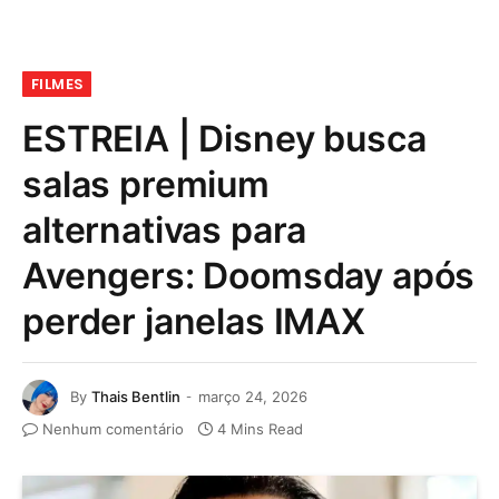
FILMES
ESTREIA | Disney busca
salas premium
alternativas para
Avengers: Doomsday após
perder janelas IMAX
By
Thais Bentlin
março 24, 2026
Nenhum comentário
4 Mins Read