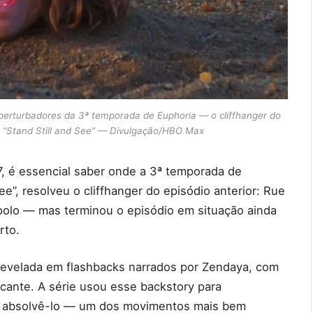
rturbadores da 3ª temporada de Euphoria — o cliffhanger do
 6 “Stand Still and See” — Divulgação/HBO Max
7, é essencial saber onde a 3ª temporada de
ee”, resolveu o cliffhanger do episódio anterior: Rue
polo — mas terminou o episódio em situação ainda
rto.
revelada em flashbacks narrados por Zendaya, com
icante. A série usou esse backstory para
m absolvê-lo — um dos movimentos mais bem