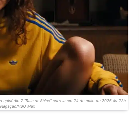
episódio 7 "Rain or Shine" estreia em 24 de maio de 2026 às 22h
ivulgação/HBO Max