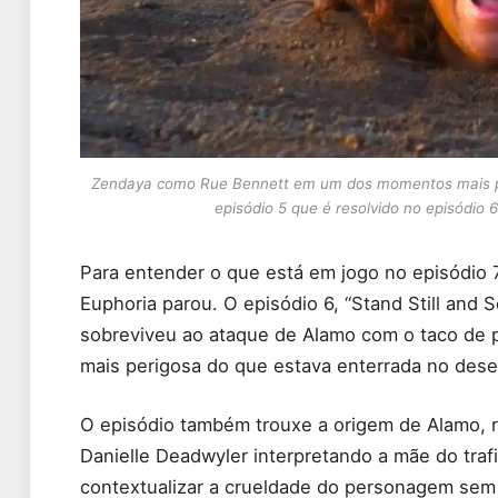
Zendaya como Rue Bennett em um dos momentos mais pe
episódio 5 que é resolvido no episódio
Para entender o que está em jogo no episódio 
Euphoria parou. O episódio 6, “Stand Still and S
sobreviveu ao ataque de Alamo com o taco de 
mais perigosa do que estava enterrada no dese
O episódio também trouxe a origem de Alamo, 
Danielle Deadwyler interpretando a mãe do traf
contextualizar a crueldade do personagem se