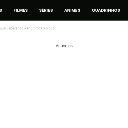
S
FILMES
SÉRIES
ANIMES
QUADRINHOS
 Que Esperar do Penúltimo Capítulo
Anúncios