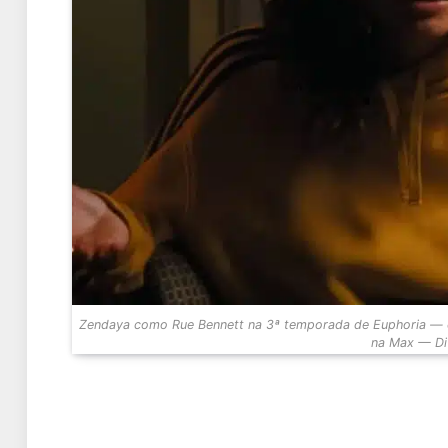
Zendaya como Rue Bennett na 3ª temporada de Euphoria — o 
na Max — D