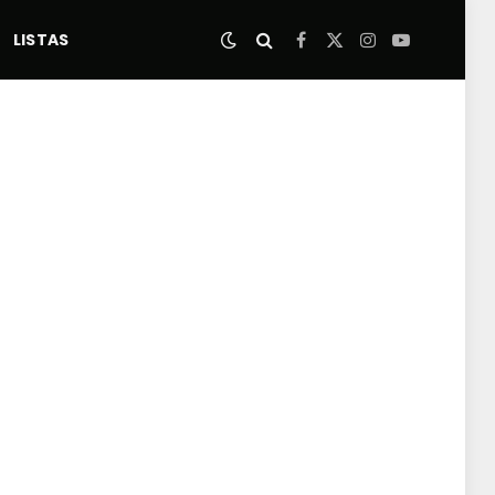
LISTAS
Facebook
X
Instagram
YouTube
(Twitter)