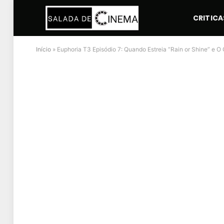
CRITICA
Início
»
Euphoria T3 Episódio 7: Quando Estreia “Rain or Shine” e O