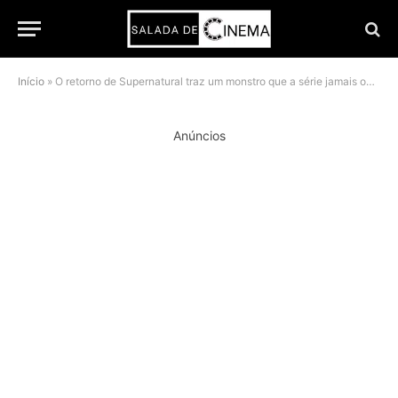
Início
»
O retorno de Supernatural traz um monstro que a série jamais ousou mostrar antes
Anúncios