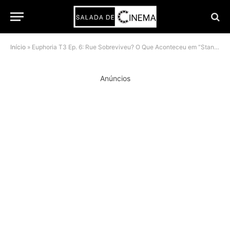
Início
»
Euphoria T3 Ep. 6: Rue Sobreviveu? O Que Aconteceu em “Stand Still and See”
Anúncios