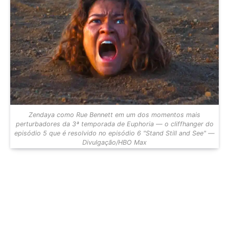
Zendaya como Rue Bennett em um dos momentos mais
perturbadores da 3ª temporada de Euphoria — o cliffhanger do
episódio 5 que é resolvido no episódio 6 "Stand Still and See" —
Divulgação/HBO Max