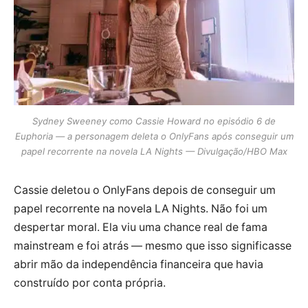
Sydney Sweeney como Cassie Howard no episódio 6 de
Euphoria — a personagem deleta o OnlyFans após conseguir um
papel recorrente na novela LA Nights — Divulgação/HBO Max
Cassie deletou o OnlyFans depois de conseguir um
papel recorrente na novela LA Nights. Não foi um
despertar moral. Ela viu uma chance real de fama
mainstream e foi atrás — mesmo que isso significasse
abrir mão da independência financeira que havia
construído por conta própria.