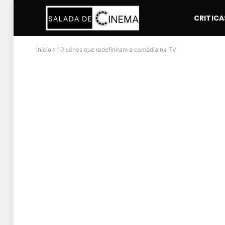
CRITICA
Início
»
10 séries que redefiniram a comédia na TV