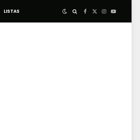
LISTAS
Facebook
X
Instagram
YouTube
(Twitter)