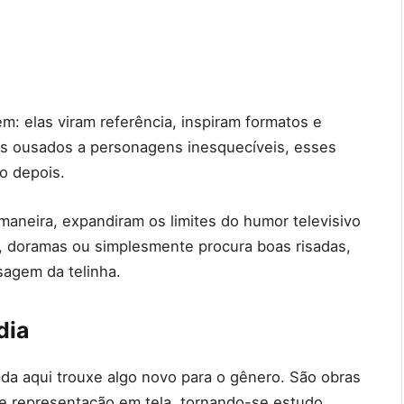
m: elas viram referência, inspiram formatos e
ros ousados a personagens inesquecíveis, esses
o depois.
neira, expandiram os limites do humor televisivo
, doramas ou simplesmente procura boas risadas,
sagem da telinha.
dia
stada aqui trouxe algo novo para o gênero. São obras
 e representação em tela, tornando-se estudo