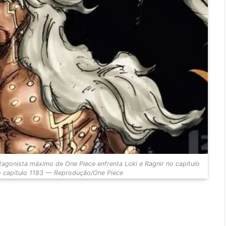
agonista máximo de One Piece enfrenta Loki e Ragnir no capítulo
o capítulo 1183 — Reprodução/One Piece