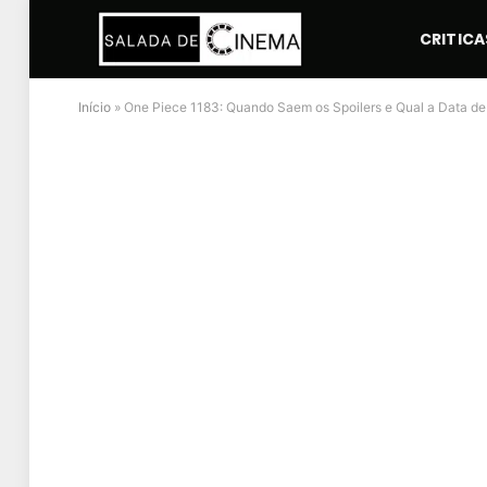
CRITICA
Início
»
One Piece 1183: Quando Saem os Spoilers e Qual a Data d