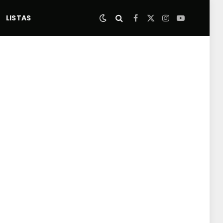
LISTAS
Facebook
X
Instagram
YouTube
(Twitter)