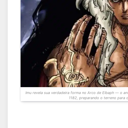
Imu revela sua verdadeira forma no Arco de Elbaph — o ant
1182, preparando o terreno para 