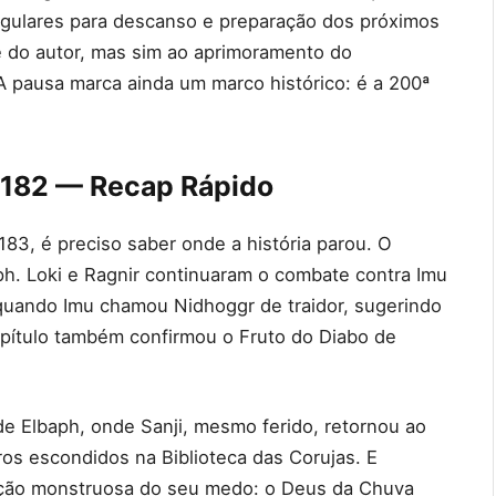
egulares para descanso e preparação dos próximos
de do autor, mas sim ao aprimoramento do
A pausa marca ainda um marco histórico: é a 200ª
1182 — Recap Rápido
183, é preciso saber onde a história parou. O
aph. Loki e Ragnir continuaram o combate contra Imu
quando Imu chamou Nidhoggr de traidor, sugerindo
apítulo também confirmou o Fruto do Diabo de
 de Elbaph, onde Sanji, mesmo ferido, retornou ao
ros escondidos na Biblioteca das Corujas. E
ação monstruosa do seu medo: o Deus da Chuva