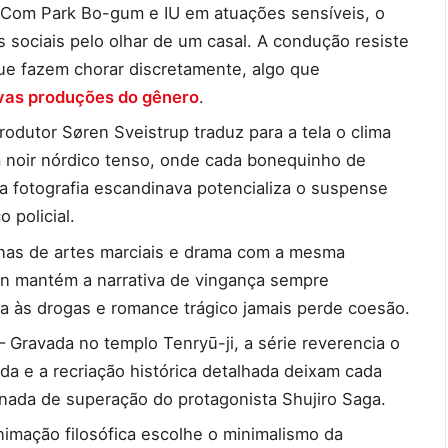
 Com Park Bo-gum e IU em atuações sensíveis, o
ociais pelo olhar de um casal. A condução resiste
ue fazem chorar discretamente, algo que
vas produções do gênero
.
rodutor Søren Sveistrup traduz para a tela o clima
noir nórdico tenso, onde cada bonequinho de
da fotografia escandinava potencializa o suspense
 policial.
as de artes marciais e drama com a mesma
in mantém a narrativa de vingança sempre
a às drogas e romance trágico jamais perde coesão.
 Gravada no templo Tenryū-ji, a série reverencia o
a e a recriação histórica detalhada deixam cada
rnada de superação do protagonista Shujiro Saga.
nimação filosófica escolhe o minimalismo da