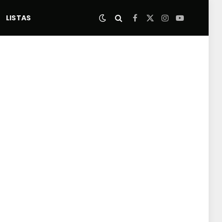
LISTAS
Facebook
X
Instagram
YouTube
(Twitter)