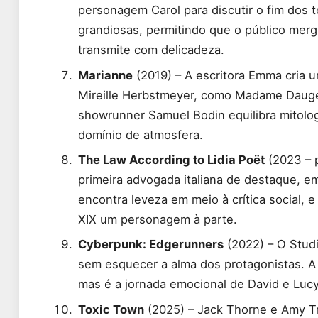
personagem Carol para discutir o fim dos t
grandiosas, permitindo que o público mer
transmite com delicadeza.
Marianne
(2019) – A escritora Emma cria u
Mireille Herbstmeyer, como Madame Dauge
showrunner Samuel Bodin equilibra mitolo
domínio de atmosfera.
The Law According to Lidia Poët
(2023 – p
primeira advogada italiana de destaque, em
encontra leveza em meio à crítica social, 
XIX um personagem à parte.
Cyberpunk: Edgerunners
(2022) – O Studi
sem esquecer a alma dos protagonistas. A 
mas é a jornada emocional de David e Lucy
Toxic Town
(2025) – Jack Thorne e Amy Tr