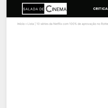
CRITICA
Início
»
Lista | 10 séries da Netflix com 100% de aprovação no Rot