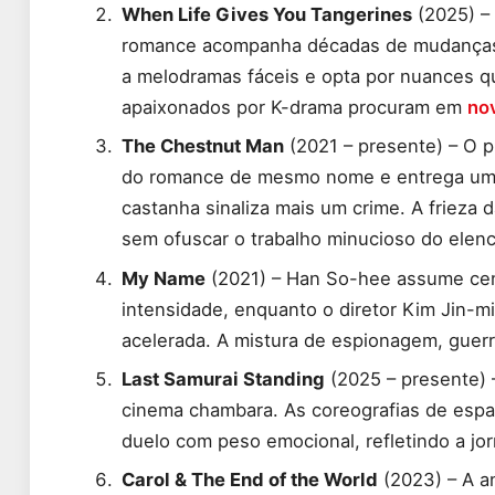
When Life Gives You Tangerines
(2025) –
romance acompanha décadas de mudanças s
a melodramas fáceis e opta por nuances q
apaixonados por K-drama procuram em
no
The Chestnut Man
(2021 – presente) – O p
do romance de mesmo nome e entrega um 
castanha sinaliza mais um crime. A frieza 
sem ofuscar o trabalho minucioso do elenco
My Name
(2021) – Han So-hee assume cen
intensidade, enquanto o diretor Kim Jin-m
acelerada. A mistura de espionagem, guerr
Last Samurai Standing
(2025 – presente) –
cinema chambara. As coreografias de espad
duelo com peso emocional, refletindo a jo
Carol & The End of the World
(2023) – A a