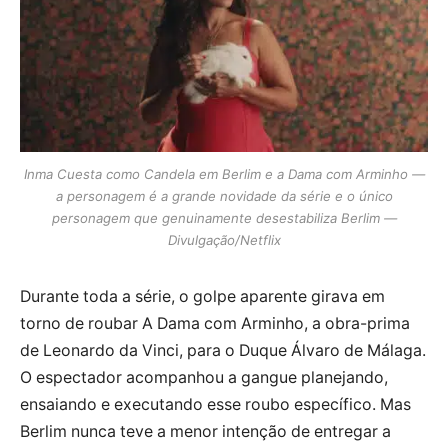
Inma Cuesta como Candela em Berlim e a Dama com Arminho —
a personagem é a grande novidade da série e o único
personagem que genuinamente desestabiliza Berlim —
Divulgação/Netflix
Durante toda a série, o golpe aparente girava em
torno de roubar A Dama com Arminho, a obra-prima
de Leonardo da Vinci, para o Duque Álvaro de Málaga.
O espectador acompanhou a gangue planejando,
ensaiando e executando esse roubo específico. Mas
Berlim nunca teve a menor intenção de entregar a