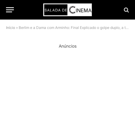
Início
»
Berlim e a Dama com Arminho: Final Explicado o golpe duplo, a traição de Samuel e a morte de Cameron
Anúncios