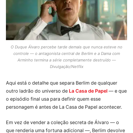
O Duque Álvaro percebe tarde demais que nunca esteve no
controle — o antagonista central de Berlim e a Dama com
Arminho termina a série completamente destruído —
Divulgação/Netflix
Aqui está o detalhe que separa Berlim de qualquer
outro ladrão do universo de
La Casa de Papel
— e que
o episódio final usa para definir quem esse
personagem é antes de La Casa de Papel acontecer.
Em vez de vender a coleção secreta de Álvaro — o
que renderia uma fortuna adicional —, Berlim devolve