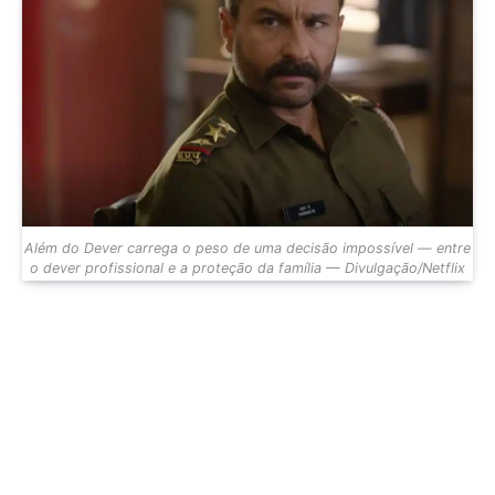
Além do Dever carrega o peso de uma decisão impossível — entre
o dever profissional e a proteção da família — Divulgação/Netflix