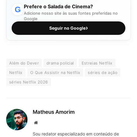
Prefere o Salada de Cinema?
G
Adicione nosso site às suas fontes preferidas no
Google
›
Seguir no Google
Além do Dever
drama policial
Estreias Netflix
Netflix
O Que Assistir na Netflix
séries de ação
séries Netflix 2026
Matheus Amorim
Website
Sou redator especializado em conteúdo de