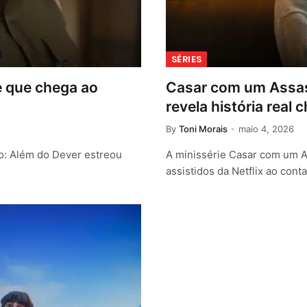
SÉRIES
e que chega ao
Casar com um Assass
revela história real 
By
Toni Morais
maio 4, 2026
go: Além do Dever estreou
A minissérie Casar com um 
assistidos da Netflix ao cont