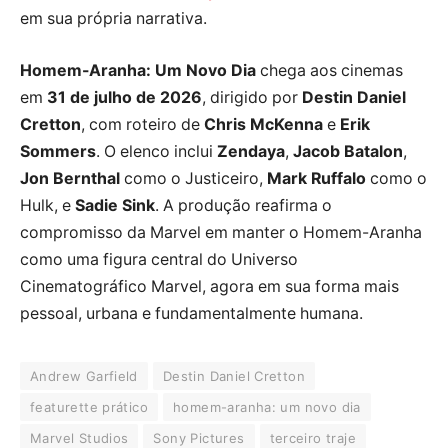
em sua própria narrativa.
Homem-Aranha: Um Novo Dia
chega aos cinemas
em
31 de julho de 2026
, dirigido por
Destin Daniel
Cretton
, com roteiro de
Chris McKenna
e
Erik
Sommers
. O elenco inclui
Zendaya
,
Jacob Batalon
,
Jon Bernthal
como o Justiceiro,
Mark Ruffalo
como o
Hulk, e
Sadie Sink
. A produção reafirma o
compromisso da Marvel em manter o Homem-Aranha
como uma figura central do Universo
Cinematográfico Marvel, agora em sua forma mais
pessoal, urbana e fundamentalmente humana.
Andrew Garfield
Destin Daniel Cretton
featurette prático
homem-aranha: um novo dia
Marvel Studios
Sony Pictures
terceiro traje