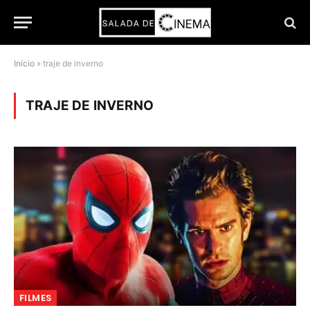
Início
»
traje de inverno
TRAJE DE INVERNO
FILMES