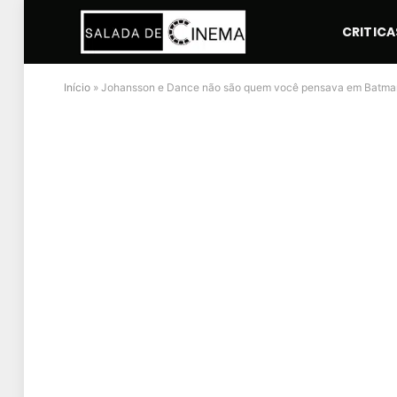
CRITICA
Início
»
Johansson e Dance não são quem você pensava em Batman: