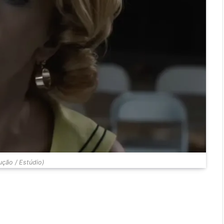
ção / Estúdio)