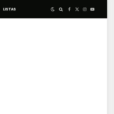
LISTAS
Facebook
X
Instagram
YouTube
(Twitter)