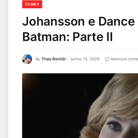
FILMES
Johansson e Dance
Batman: Parte II
By
Thais Bentlin
junho 13, 2026
Nenhum come