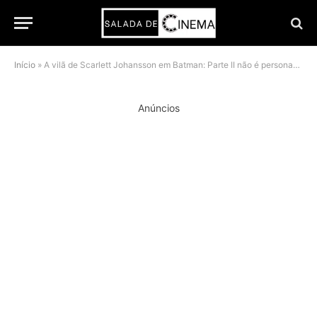
Início
»
A vilã de Scarlett Johansson em Batman: Parte II não é personagem das HQs e isso muda tudo
Anúncios