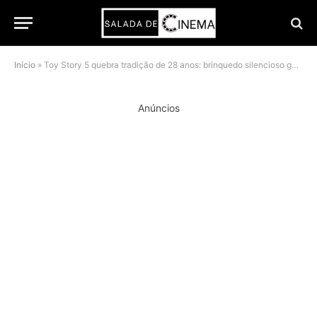
Início
»
Toy Story 5 quebra tradição de 28 anos: brinquedo silencioso ganha voz em novo filme
Anúncios