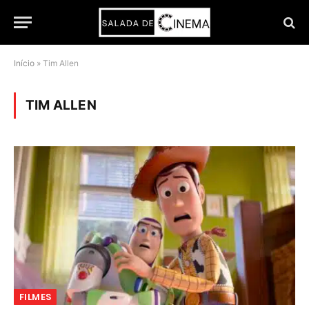
Início
»
Tim Allen
TIM ALLEN
FILMES