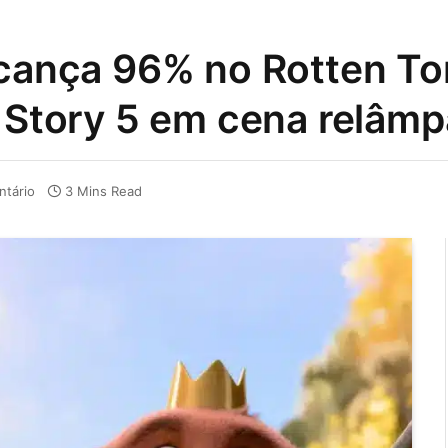
alcança 96% no Rotten T
y Story 5 em cena relâm
tário
3 Mins Read