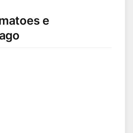
omatoes e
pago