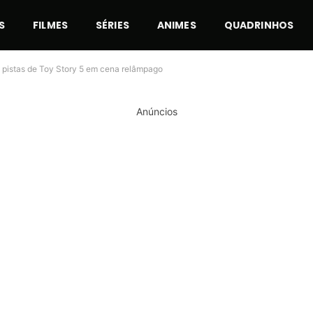
S
FILMES
SÉRIES
ANIMES
QUADRINHOS
 pistas de Toy Story 5 em cena relâmpago
Anúncios