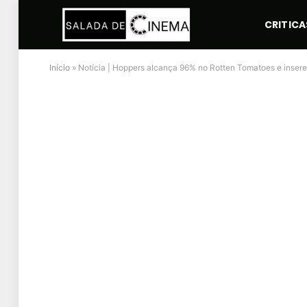
CRITICA
Início
»
Notícia | Hoppers alcança 96% no Rotten Tomatoes e insere