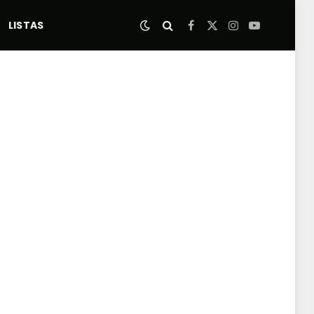
LISTAS
Facebook
X
Instagram
YouTube
(Twitter)