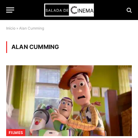
Início
»
Alan Cumming
ALAN CUMMING
FILMES