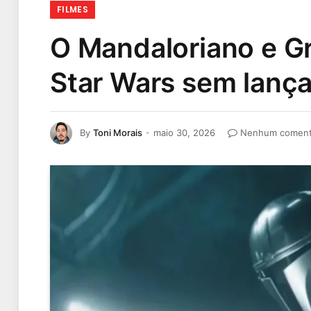
FILMES
O Mandaloriano e Gr
Star Wars sem lanç
By
Toni Morais
maio 30, 2026
Nenhum coment