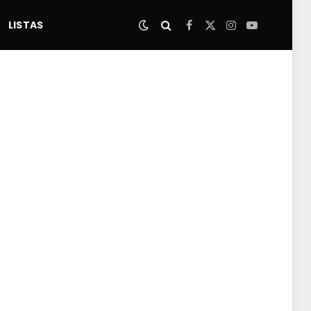
LISTAS
Facebook
X
Instagram
YouTube
(Twitter)