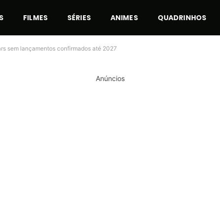
S
FILMES
SÉRIES
ANIMES
QUADRINHOS
ars sem lançamentos confirmados até 2027
Anúncios