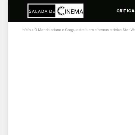
CRITICA
Início
»
O Mandaloriano e Grogu estreia em cinemas e deixa Star W