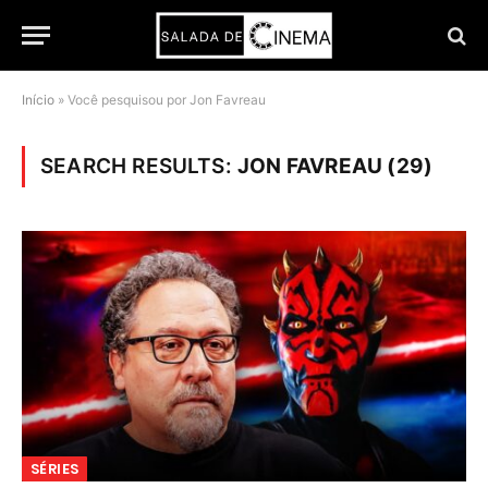
Início
»
Você pesquisou por Jon Favreau
SEARCH RESULTS:
JON FAVREAU (29)
SÉRIES