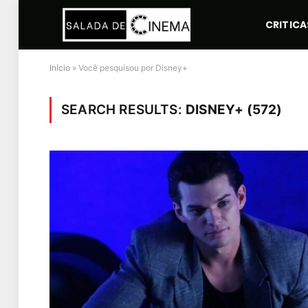
CRITICA
Início
»
Você pesquisou por Disney+
SEARCH RESULTS:
DISNEY+ (572)