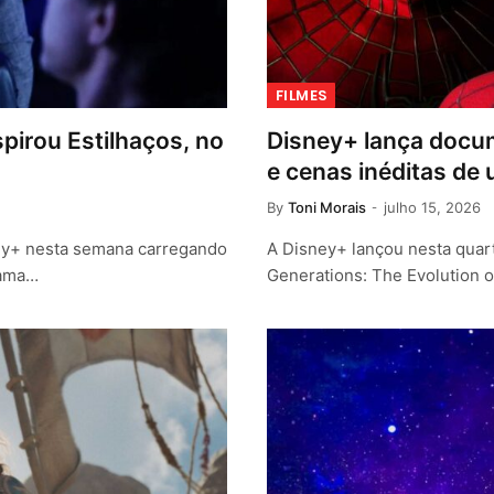
FILMES
nspirou Estilhaços, no
Disney+ lança docu
e cenas inéditas de
By
Toni Morais
julho 15, 2026
ney+ nesta semana carregando
A Disney+ lançou nesta quart
rama…
Generations: The Evolution 