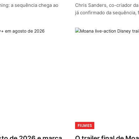
ming: a sequência chega ao
Chris Sanders, co-criador da 
já confirmado da sequência, 
FILMES
sto de 2026 e marca
O trailer final de Mo