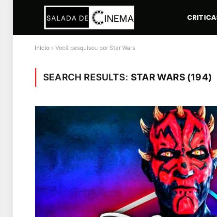
CRITICA
Início
»
Você pesquisou por Star Wars
SEARCH RESULTS:
STAR WARS (194)