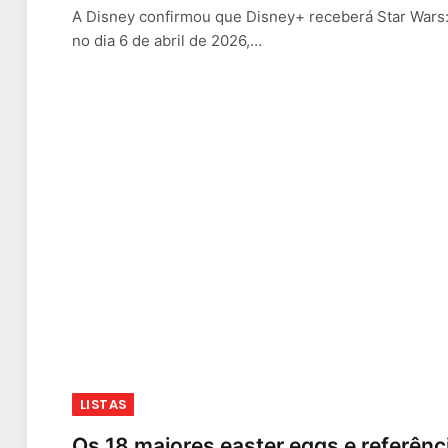
A Disney confirmou que Disney+ receberá Star Wars
no dia 6 de abril de 2026,…
LISTAS
Os 18 maiores easter eggs e referênc