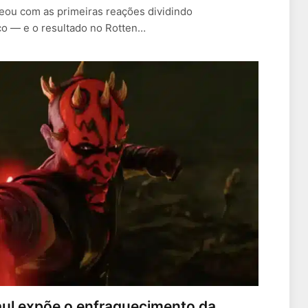
eou com as primeiras reações dividindo
ico — e o resultado no Rotten…
ul expõe o enfraquecimento da