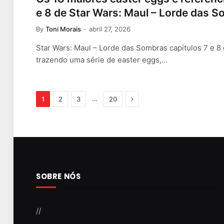
e 8 de Star Wars: Maul – Lorde das 
By
Toni Morais
abril 27, 2026
Star Wars: Maul – Lorde das Sombras capítulos 7 e 8
trazendo uma série de easter eggs,…
Next
…
1
2
3
20
SOBRE NÓS
//