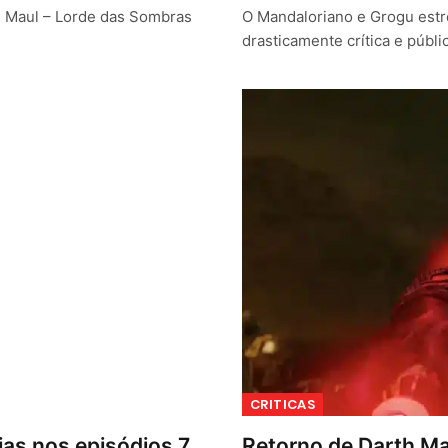
: Maul – Lorde das Sombras
O Mandaloriano e Grogu estr
drasticamente crítica e públ
CRITICAS
ias nos episódios 7
Retorno de Darth Ma