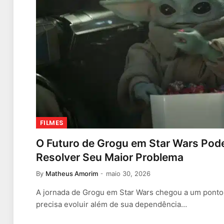
FILMES
O Futuro de Grogu em Star Wars Pod
Resolver Seu Maior Problema
By
Matheus Amorim
maio 30, 2026
A jornada de Grogu em Star Wars chegou a um ponto 
precisa evoluir além de sua dependência…