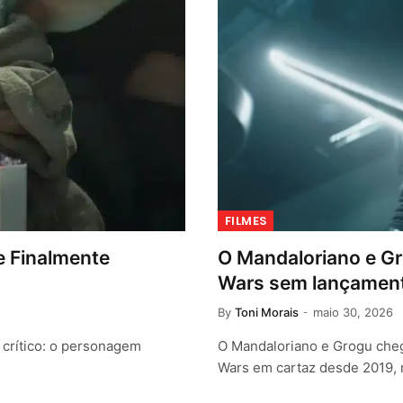
FILMES
e Finalmente
O Mandaloriano e Gr
Wars sem lançament
By
Toni Morais
maio 30, 2026
crítico: o personagem
O Mandaloriano e Grogu cheg
Wars em cartaz desde 2019