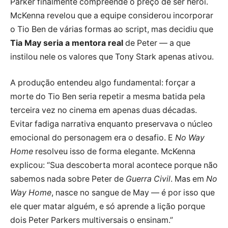
Parker finalmente compreende o preço de ser herói.
McKenna revelou que a equipe considerou incorporar
o Tio Ben de várias formas ao script, mas decidiu que
Tia May seria a mentora real
de Peter — a que
instilou nele os valores que Tony Stark apenas ativou.
A produção entendeu algo fundamental: forçar a
morte do Tio Ben seria repetir a mesma batida pela
terceira vez no cinema em apenas duas décadas.
Evitar fadiga narrativa enquanto preservava o núcleo
emocional do personagem era o desafio. E
No Way
Home
resolveu isso de forma elegante. McKenna
explicou: “Sua descoberta moral acontece porque não
sabemos nada sobre Peter de
Guerra Civil
. Mas em
No
Way Home
, nasce no sangue de May — é por isso que
ele quer matar alguém, e só aprende a lição porque
dois Peter Parkers multiversais o ensinam.”