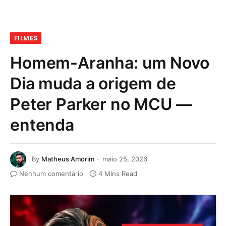
FILMES
Homem-Aranha: um Novo
Dia muda a origem de
Peter Parker no MCU —
entenda
By
Matheus Amorim
maio 25, 2026
Nenhum comentário
4 Mins Read