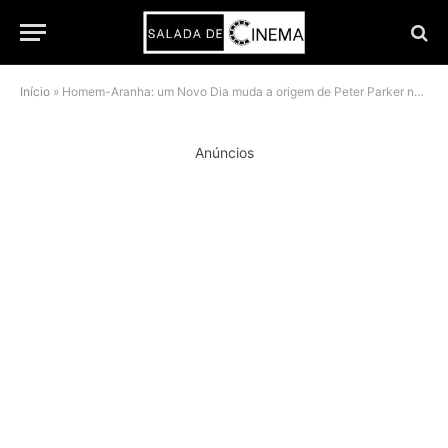
Início
»
Homem-Aranha: um Novo Dia muda a origem de Peter Parker no MCU — entenda
Anúncios