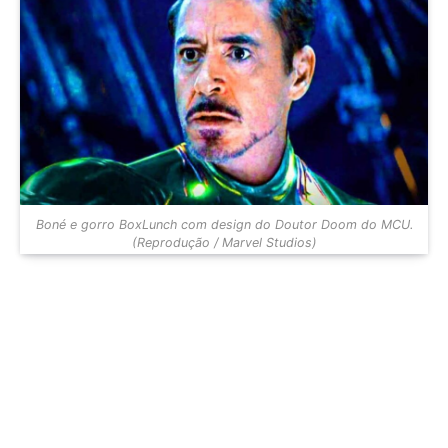
Boné e gorro BoxLunch com design do Doutor Doom do MCU.
(Reprodução / Marvel Studios)