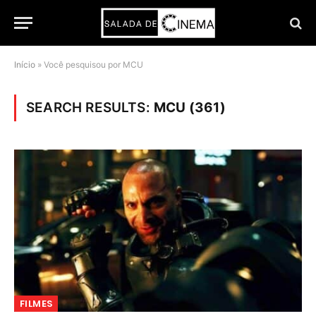
Início
»
Você pesquisou por MCU
SEARCH RESULTS:
MCU (361)
FILMES