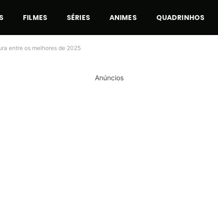
S
FILMES
SÉRIES
ANIMES
QUADRINHOS
gura entre os melhores de 2025
Anúncios