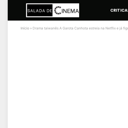
CRITICA
Início
»
Drama taiwanês A Garota Canhota estreia na Netflix e já fi