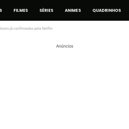
S
FILMES
SÉRIES
ANIMES
QUADRINHOS
toons já confirmadas pela Netflix
Anúncios