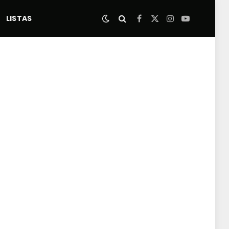
LISTAS
Facebook
X
Instagram
YouTube
(Twitter)