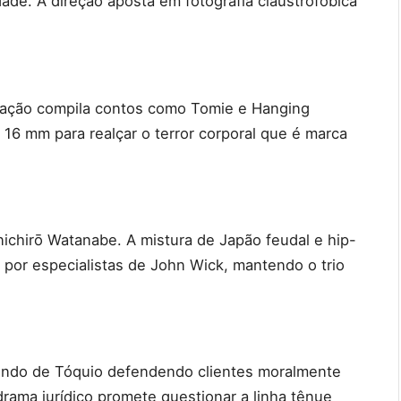
dade. A direção aposta em fotografia claustrofóbica
ptação compila contos como Tomie e Hanging
 16 mm para realçar o terror corporal que é marca
ichirō Watanabe. A mistura de Japão feudal e hip-
por especialistas de John Wick, mantendo o trio
ndo de Tóquio defendendo clientes moralmente
 drama jurídico promete questionar a linha tênue