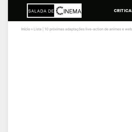
CRITICA
Início
»
Lista | 10 próximas adaptações live-action de animes e web