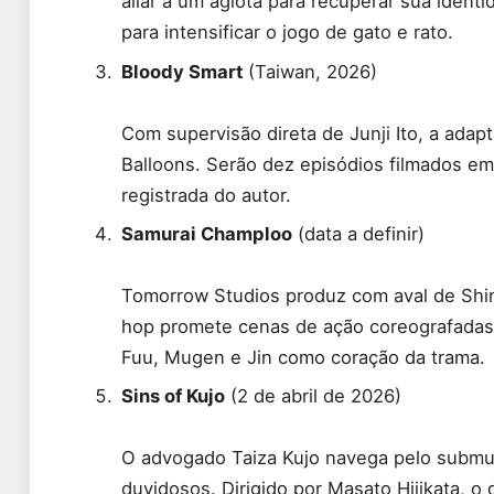
aliar a um agiota para recuperar sua identi
para intensificar o jogo de gato e rato.
Bloody Smart
(Taiwan, 2026)
Com supervisão direta de Junji Ito, a ada
Balloons. Serão dez episódios filmados em
registrada do autor.
Samurai Champloo
(data a definir)
Tomorrow Studios produz com aval de Shin
hop promete cenas de ação coreografadas 
Fuu, Mugen e Jin como coração da trama.
Sins of Kujo
(2 de abril de 2026)
O advogado Taiza Kujo navega pelo submu
duvidosos. Dirigido por Masato Hijikata, o