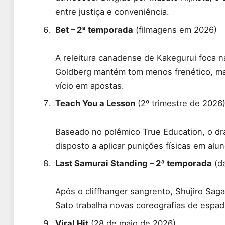
entre justiça e conveniência.
Bet – 2ª temporada
(filmagens em 2026)
A releitura canadense de Kakegurui foca
Goldberg mantém tom menos frenético, mas
vício em apostas.
Teach You a Lesson
(2º trimestre de 2026
Baseado no polêmico True Education, o d
disposto a aplicar punições físicas em alu
Last Samurai Standing – 2ª temporada
(da
Após o cliffhanger sangrento, Shujiro Sag
Sato trabalha novas coreografias de espada
Viral Hit
(28 de maio de 2026)