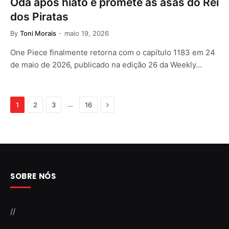
Oda após hiato e promete as asas do Rei
dos Piratas
By
Toni Morais
maio 19, 2026
One Piece finalmente retorna com o capítulo 1183 em 24
de maio de 2026, publicado na edição 26 da Weekly…
Next
…
1
2
3
16
SOBRE NÓS
//