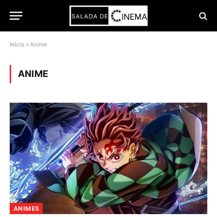
Início
»
Anime
ANIME
ANIMES