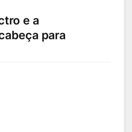
ctro e a
 cabeça para