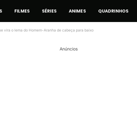
S
FILMES
SÉRIES
ANIMES
QUADRINHOS
se que vira o lema do Homem-Aranha de cabeça para baixo
Anúncios