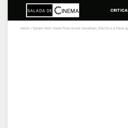
CRITICA
Início
»
Spider-Noir: trailer final revela Sandman, Electro e a fra