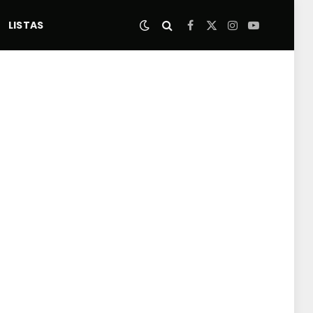
LISTAS
Facebook
X
Instagram
YouTube
(Twitter)