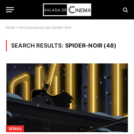
Início
»
Você pesquisou por Spider-Noir
SEARCH RESULTS:
SPIDER-NOIR (48)
SÉRIES