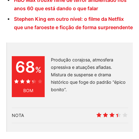
HBO Max trouxe filme de terror ambientado nos
anos 60 que está dando o que falar
Stephen King em outro nível: o filme da Netflix
que une faroeste e ficção de forma surpreendente
Produção corajosa, atmosfera
68
opressiva e atuações afiadas.
%
Mistura de suspense e drama
histórico que foge do padrão “épico
68%
bonito”.
BOM
NOTA
6.8