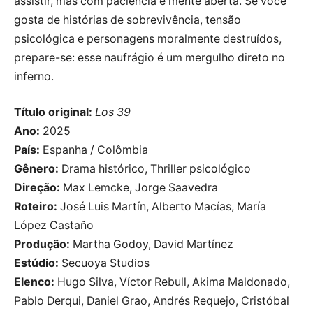
assistir, mas com paciência e mente aberta. Se você
gosta de histórias de sobrevivência, tensão
psicológica e personagens moralmente destruídos,
prepare-se: esse naufrágio é um mergulho direto no
inferno.
Título original:
Los 39
Ano:
2025
País:
Espanha / Colômbia
Gênero:
Drama histórico, Thriller psicológico
Direção:
Max Lemcke, Jorge Saavedra
Roteiro:
José Luis Martín, Alberto Macías, María
López Castaño
Produção:
Martha Godoy, David Martínez
Estúdio:
Secuoya Studios
Elenco:
Hugo Silva, Víctor Rebull, Akima Maldonado,
Pablo Derqui, Daniel Grao, Andrés Requejo, Cristóbal