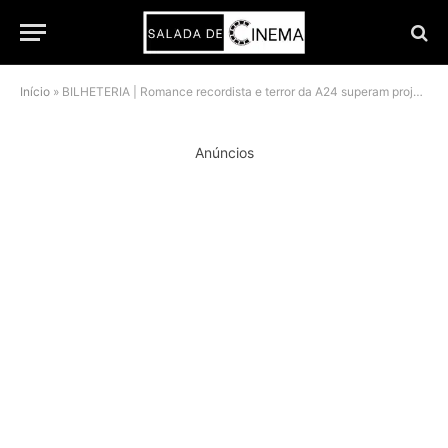
Início
»
BILHETERIA | Romance recordista e terror da A24 superam projeções e desafiam Oscars nos EUA
Anúncios