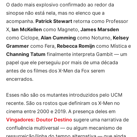
O dado mais explosivo confirmado ao redor da
sinopse não está nela, mas no elenco que a
acompanha.
Patrick Stewart
retorna como Professor
X,
Ian McKellen
como Magneto,
James Marsden
como Ciclope,
Alan Cumming
como Noturno,
Kelsey
Grammer
como Fera,
Rebecca Romijn
como Mística e
Channing Tatum
finalmente interpreta Gambit — um
papel que ele perseguiu por mais de uma década
antes de os filmes dos X-Men da Fox serem
encerrados.
Esses não são os mutantes introduzidos pelo UCM
recente. São os rostos que definiram os X-Men no
cinema entre 2000 e 2019. A presença deles em
Vingadores: Doutor Destino
sugere uma narrativa de
confluência multiversal — ou algum mecanismo de
ressurreição/linha do tempo alternativa — que ainda