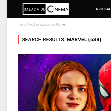
CRITICA
Início
»
Você pesquisou por Marvel
SEARCH RESULTS:
MARVEL (538)