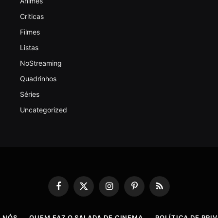
Animes
Criticas
Filmes
Listas
NoStreaming
Quadrinhos
Séries
Uncategorized
Facebook
X
Instagram
Pinterest
RSS
(Twitter)
 NÓS
QUEM FAZ O SALADA DE CINEMA
POLÍTICA DE PRI