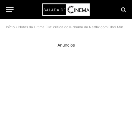
Início
»
Notas da Última Fila: crítica do k-drama da Netflix com Choi Min-sik
Anúncios