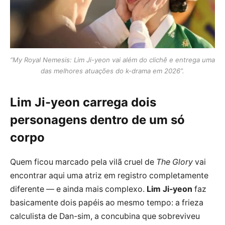
“My Royal Nemesis: Lim Ji-yeon vai além do clichê e entrega uma
das melhores atuações do k-drama em 2026”.
Lim Ji-yeon carrega dois
personagens dentro de um só
corpo
Quem ficou marcado pela vilã cruel de
The Glory
vai
encontrar aqui uma atriz em registro completamente
diferente — e ainda mais complexo.
Lim Ji-yeon
faz
basicamente dois papéis ao mesmo tempo: a frieza
calculista de Dan-sim, a concubina que sobreviveu