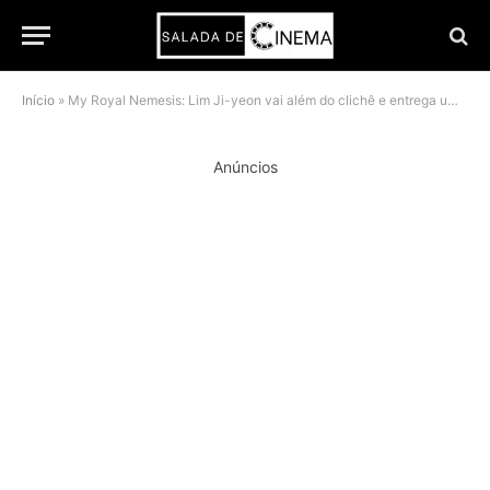
Início
»
My Royal Nemesis: Lim Ji-yeon vai além do clichê e entrega uma das melhores atuações do k-drama em 2026
Anúncios