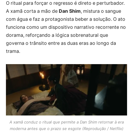
O ritual para forçar o regresso é direto e perturbador.
A xamã corta a mão de
Dan Shim
, mistura o sangue
com água e faz a protagonista beber a solução. O ato
funciona como um dispositivo narrativo recorrente no
dorama, reforçando a lógica sobrenatural que
governa o trânsito entre as duas eras ao longo da
trama.
A xamã conduz o ritual que permite a Dan Shim retornar à era
moderna antes que o prazo se esgote (Reprodução / Netflix)