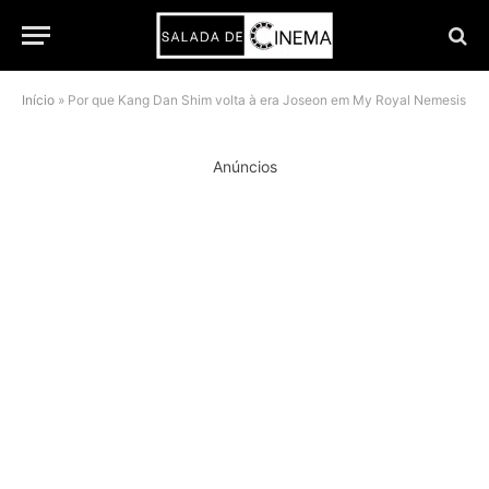
Início
»
Por que Kang Dan Shim volta à era Joseon em My Royal Nemesis
Anúncios